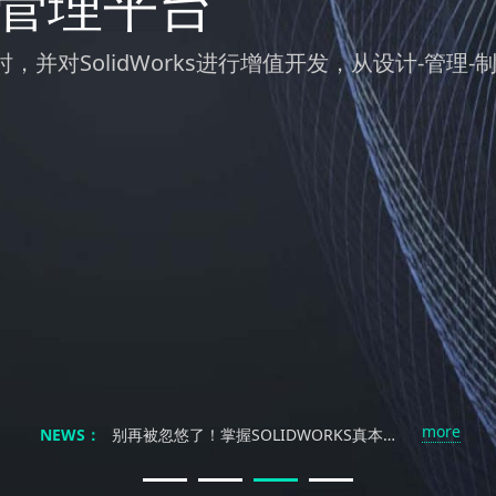
发管理平台
并对SolidWorks进行增值开发，从设计-管
不止是复制：解锁SOLIDWORKS镜像与阵列的高效协同设计力
秒设计 燃创意｜南京科德锐SOLIDWORKS 2026新产品发布会邀您解锁工业设计新体验···
SolidWorks不过是个画图软件？工程师笑了：你根本不懂三维设计的灵魂！
别再浪费时间找教程了！SOLIDWORKS自学真能速成？
more
别再被忽悠了！掌握SOLIDWORKS真本事，靠谱的教程到底去哪找？
NEWS：
SolidWorks三维制图培训：自学是条弯路？三大误区让90%的工程师付出代价！